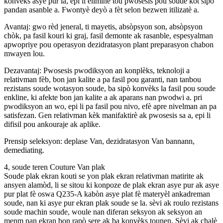
konvèks asye pur la, epi li elimine tou pwosesis pou soude kòt sipò
pandan asanble a. Fwontyè deyò a fèt selon bezwen itilizatè a.
Avantaj: gwo rèd jeneral, ti mayetis, absòpsyon son, absòpsyon
chòk, pa fasil kouri ki graj, fasil demonte ak rasanble, espesyalman
apwopriye pou operasyon dezidratasyon plant preparasyon chabon
mwayen lou.
Dezavantaj: Pwosesis pwodiksyon an konplèks, teknoloji a
relativman fèb, bon jan kalite a pa fasil pou garanti, nan tanbou
rezistans soude wotasyon soude, ba sipò konvèks la fasil pou soude
enkline, ki afekte bon jan kalite a ak aparans nan pwodwi a. pri
pwodiksyon an wo, epi li pa fasil pou nivo, efè apre nivelman an pa
satisfezan. Gen relativman kèk manifaktirè ak pwosesis sa a, epi li
difisil pou ankouraje ak aplike.
Prensip seleksyon: deplase Van, dezidratasyon Van bannann,
demediating.
4, soude teren Couture Van plak
Soude plak ekran kouti se yon plak ekran relativman matirite ak
ansyen alamòd, li se sitou ki konpoze de plak ekran asye pur ak asye
pur plat fè oswa Q235-A kabòn asye plat fè materyèl ankadreman
soude, nan ki asye pur ekran plak soude se la. sèvi ak roulo rezistans
soude machin soude, woule nan diferan seksyon ak seksyon an
menm nan ekran bon rapò sere ak ba konvèks tounen, Sèvi ak chalè