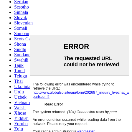
Serbian
Sesotho
Sinhala
Slovak
Slovenian
Somali
Samoan
Scots Gaelic
Shona
Sindhi
Sundanese
Swahili
Tajik
Tamil
Telugu
Thai
Ukrainian
Urdu
Uzbek
Vietnamese
Welsh
Xhosa
Yiddish
Yoruba
Zulu