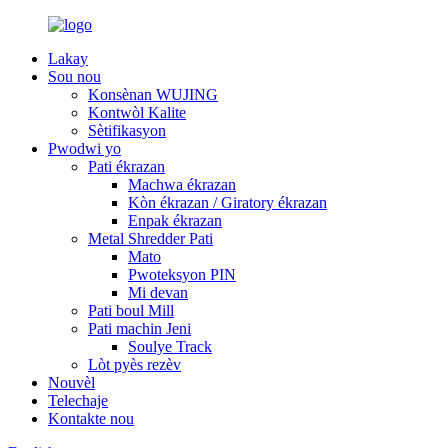
Lakay
Sou nou
Konsènan WUJING
Kontwòl Kalite
Sètifikasyon
Pwodwi yo
Pati ékrazan
Machwa ékrazan
Kòn ékrazan / Giratory ékrazan
Enpak ékrazan
Metal Shredder Pati
Mato
Pwoteksyon PIN
Mi devan
Pati boul Mill
Pati machin Jeni
Soulye Track
Lòt pyès rezèv
Nouvèl
Telechaje
Kontakte nou