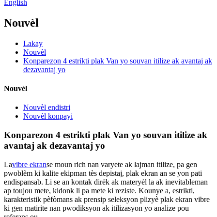
English
Nouvèl
Lakay
Nouvèl
Konparezon 4 estrikti plak Van yo souvan itilize ak avantaj ak
dezavantaj yo
Nouvèl
Nouvèl endistri
Nouvèl konpayi
Konparezon 4 estrikti plak Van yo souvan itilize ak
avantaj ak dezavantaj yo
La
vibre ekran
se moun rich nan varyete ak lajman itilize, pa gen
pwoblèm ki kalite ekipman tès depistaj, plak ekran an se yon pati
endispansab. Li se an kontak dirèk ak materyèl la ak inevitableman
ap toujou mete, kidonk li pa mete ki reziste. Kounye a, estrikti,
karakteristik pèfòmans ak prensip seleksyon plizyè plak ekran vibre
ki gen matirite nan pwodiksyon ak itilizasyon yo analize pou
referans ou.