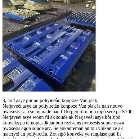
3, tout asye pur an poliyiretàn konpoze Van plak
Nerjaveèi asye an poliyiretàn konpoze Van plak la nan nouvo
pwosesis sa a se bourade nan fil ki gen fòm bon rapò sere pa E200
Nerjaveèi asye wonn fil ak soude ak Nerjaveèi asye kòt sipò
konvèks pa tèmoplastik tanbou rezistans pwosesis soude oswa
pwosesis agon soude arc. Se ankadreman an tou vulkanize ak
materyèl an poliyiretàn. Zot sipò konvèks yo ranplase pati fil