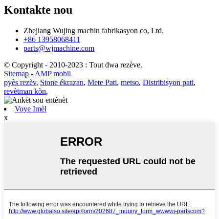
Kontakte nou
Zhejiang Wujing machin fabrikasyon co, Ltd.
+86 13958068411
parts@wjmachine.com
© Copyright - 2010-2023 : Tout dwa rezève.
Sitemap
-
AMP mobil
pyès rezèv
,
Stone ékrazan
,
Mete Pati
,
metso
,
Distribisyon pati
,
revètman kòn
,
Voye Imèl
x