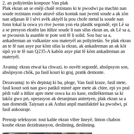
2, an poliyiretàn konpoze Van plak
Plak ekran an se enèji chalè rezistans ki te pwodwi pa machin nan
soude rezistans roulo atravè sifas kontak nan jwenti soude a ak zòn
nan adjasan lè l sèvi avèk aktyèl la pou chofe metal la soude nan
fonn lokal la oswa yo rive jwenn yon eta plastik segondè, epi Lè sa
a se presyon ekstèn lan itilize soude li nan sifas ekran an, ak Lè sa a,
se pwosesis la asanble te pote soti fè li solid. Sou baz sa a,
ankadreman an vulkanize sou materyèl an poliyiretàn. Se plak ekran
an te fè nan asye pur kòm sifas la ekran, ak ankadreman an ak kòt
sipò yo te fè nan Q235-A kabòn asye plat fè kòm ankadreman an
materyèl.
Avantaj: ekran etwat ka chwazi, to ouvèti segondè, absòpsyon son,
absòpsyon chòk, pa fasil kouri ki graj, pratik demonte.
Dezavantaj: to tès depistaj ki ba, ploge, Van fasil kraze, fasil mete,
fasil kouri soti nan gwo patikil minrè apre mete ak chire, epi yo pral
pèdi valè a itilize apre mete oswa ka zo kase, endirèkteman sa ki
lakòz gwo pri, operasyon ak deranjman antretyen, plak ekran sa a
nan domestik Taiyuan a ak Anhui anpil manifaktirè ka pwodwi, pi
fasil ankouraje.
Prensip seleksyon: tout kalite ekran vibre lineyè, limon chabon
koube ekran dezidratasyon, desliming, desliming.