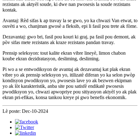
rezistans ak aktyèl soude, ki dwe nan pwosesis la soude rezistans
kontak.
Avantaj: Rèd sifas k ap travay la se gwo, yo ka chwazi Van etwat, to
ouvèti a wo, chanjman gwosè a fleksib, epi li fasil pou trete ak fòme.
Dezavantaj: gwo bri, fasil pou kouri ki graj, pa fasil pou demont, ak
pòv sifas mete rezistans ak kraze rezistans pandan travay.
Prensip seleksyon: tout kalite ekran vibre lineyè, limon chabon
koube ekran dezidratasyon, desliming, desliming.
Pi wo a se entwodiksyon de avantaj ak dezavantaj kat plak ekran
vibre yo ak prensip seleksyon yo, itilizatè diferan yo ka selon pwòp
kondisyon pwodiksyon yo, pwosesis lave yo ak bezwen ekipman
yo ak lòt karakteristik, anba site pou satisfè endikatè pwosesis
pwodiksyon yo, chwazi apwopriye pou sitiyasyon aktyèl yo ak plak
ekran pri-efikas, konsa tankou kreye pi gwo benefis ekonomik.
Lè poste: Dec-10-2024