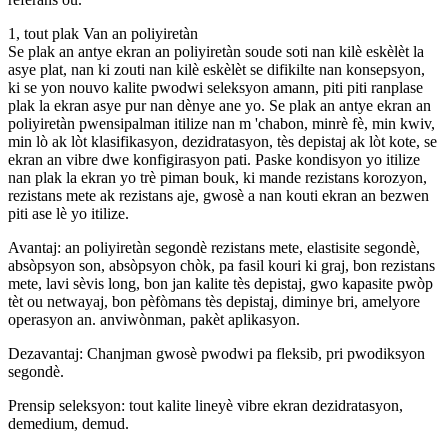
1, tout plak Van an poliyiretàn
Se plak an antye ekran an poliyiretàn soude soti nan kilè eskèlèt la
asye plat, nan ki zouti nan kilè eskèlèt se difikilte nan konsepsyon,
ki se yon nouvo kalite pwodwi seleksyon amann, piti piti ranplase
plak la ekran asye pur nan dènye ane yo. Se plak an antye ekran an
poliyiretàn pwensipalman itilize nan m 'chabon, minrè fè, min kwiv,
min lò ak lòt klasifikasyon, dezidratasyon, tès depistaj ak lòt kote, se
ekran an vibre dwe konfigirasyon pati. Paske kondisyon yo itilize
nan plak la ekran yo trè piman bouk, ki mande rezistans korozyon,
rezistans mete ak rezistans aje, gwosè a nan kouti ekran an bezwen
piti ase lè yo itilize.
Avantaj: an poliyiretàn segondè rezistans mete, elastisite segondè,
absòpsyon son, absòpsyon chòk, pa fasil kouri ki graj, bon rezistans
mete, lavi sèvis long, bon jan kalite tès depistaj, gwo kapasite pwòp
tèt ou netwayaj, bon pèfòmans tès depistaj, diminye bri, amelyore
operasyon an. anviwònman, pakèt aplikasyon.
Dezavantaj: Chanjman gwosè pwodwi pa fleksib, pri pwodiksyon
segondè.
Prensip seleksyon: tout kalite lineyè vibre ekran dezidratasyon,
demedium, demud.